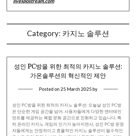
livespostream.com
Category:
카지노 솔루션
성인 PC방을 위한 최적의 카지노 솔루션:
가온솔루션의 혁신적인 제안
Posted on
25 March 2025
by
성인 PC방을 위한 최적의 카지노 솔루션: 오늘날 성인 PC방
은 단순한 게임 공간을 넘어, 사용자들에게 다양한 엔터테인
먼트를 제공하는 복합 문화 공간으로 진화하고 있습니다. 특
히 온라인 카지노 게임의 인기가 높아지면서, 성인 PC방 운영
자들에게는 안정적이고 효율적인 카지노 솔루션이 필수적인